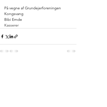
På vegne af Grundejerforeningen 
Kongsvang 
Bibi Emde
Kasserer
Se alle
Seneste blogindlæg