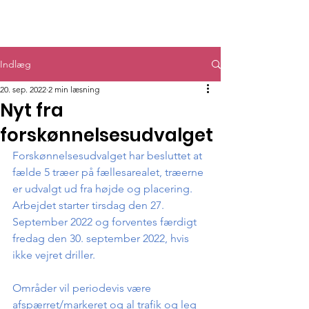
GF Kongsvang
Indlæg
20. sep. 2022
2 min læsning
Nyt fra
forskønnelsesudvalget
Forskønnelsesudvalget har besluttet at 
fælde 5 træer på fællesarealet, træerne 
er udvalgt ud fra højde og placering. 
Arbejdet starter tirsdag den 27. 
September 2022 og forventes færdigt 
fredag den 30. september 2022, hvis 
ikke vejret driller.
Områder vil periodevis være 
afspærret/markeret og al trafik og leg 