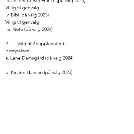
iii. Jesper Kervin Franke (på valg 2023)
Villig til genvalg
iv. Bibi (på valg 2023)
Villig til genvalg
iiii. Nete (på valg 2024)
9.	Valg af 2 suppleanter til 
bestyrelsen.
a. Lene Damsgård (på valg 2024)
b. Kirsten Hansen (på valg 2023)
10.	Valg af 2 revisorer og 
revisorsuppleant.
På valg som revisorer
i. Keldor Skov 
ii. Carsten Hansen 