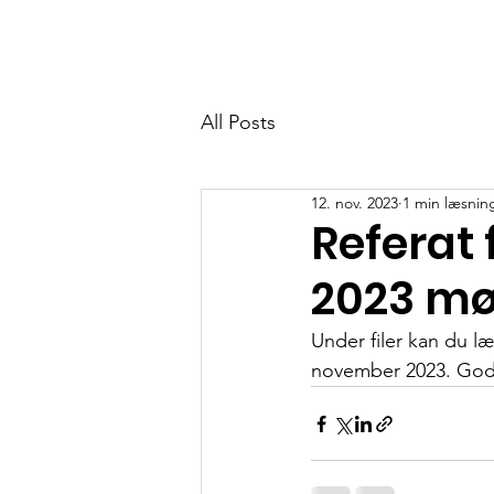
GF Kongsvang
Home
Community
Om o
All Posts
12. nov. 2023
1 min læsnin
Referat
2023 m
Under filer kan du l
november 2023. God 