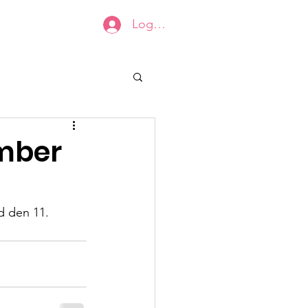
Log ind
ens dokumenter
Medlemmer
ember
d den 11. 