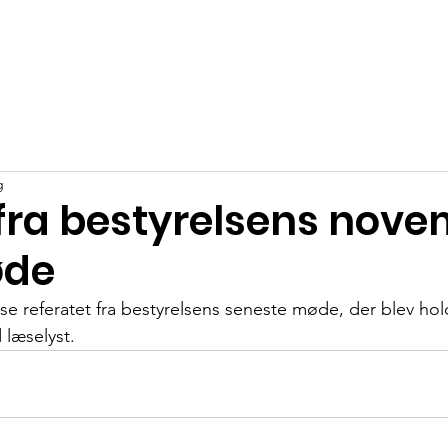
s
Nyheder
Events
Området
Kontakt
Forening
g
 fra bestyrelsens nov
øde
æse referatet fra bestyrelsens seneste møde, der blev hol
læselyst.