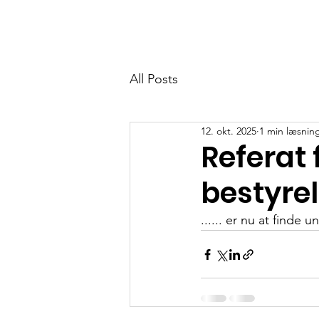
GF Kongsvang
Home
Community
Om o
All Posts
12. okt. 2025
1 min læsnin
Referat 
bestyrel
...... er nu at finde