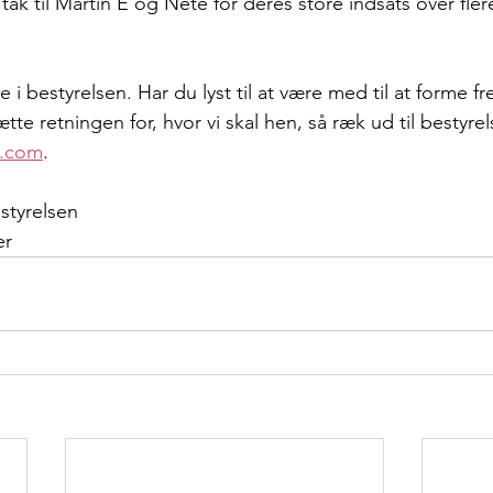
tak til Martin E og Nete for deres store indsats over flere
e i bestyrelsen. Har du lyst til at være med til at forme f
tte retningen for, hvor vi skal hen, så ræk ud til bestyre
l.com
.
styrelsen
er