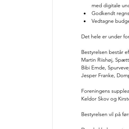
med digitale und
Godkendt regns
Vedtagne budge
Det hele er under f
Bestyrelsen består e
Martin Riishøj, Spætt
Bibi Emde, Spurveve
Jesper Franke, Dom
Foreningens supplea
Keldor Skov og Kirs
Bestyrelsen vil på fø