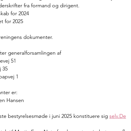
erskrifter fra formand og dirigent.
kab for 2024
t for 2025
oreningens dokumenter.
fter generalforsamlingen af
evej 51
j 35
papvej 1
nter er:
ten Hansen
rste bestyrelsesmøde i juni 2025 konstituere sig 
selv.De