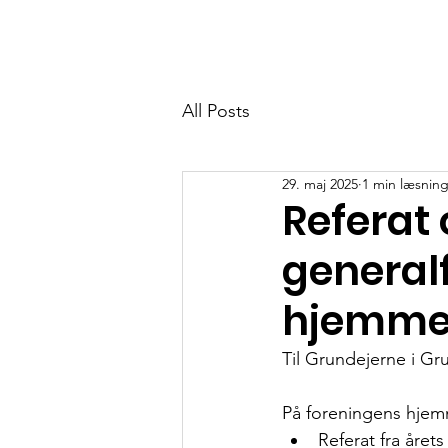
GF Kongsvang
Home
Community
Om o
All Posts
29. maj 2025
1 min læsnin
Referat 
general
hjemme
Til Grundejerne i G
På foreningens hje
Referat fra året