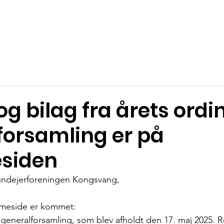
s
Nyheder
Events
Området
Kontakt
Forening
g
og bilag fra årets ord
forsamling er på
siden
rundejerforeningen Kongsvang,
mmeside er kommet:
s generalforsamling, som blev afholdt den 17. maj 2025. R