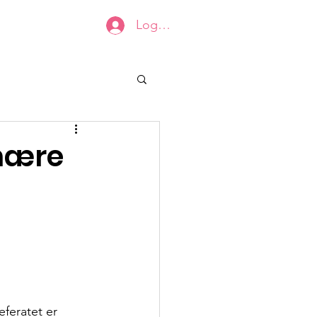
Log ind
ens dokumenter
Medlemmer
inære
eferatet er 