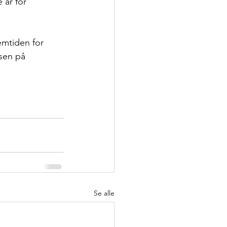
 år for 
remtiden for 
lsen på 
Se alle